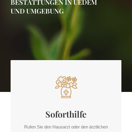
B
E
S
T
A
T
T
U
N
G
E
N
I
N
U
E
D
E
M
U
N
D
U
M
G
E
B
U
N
G
Soforthilfe
Rufen Sie den Haus­arzt oder den ärztlichen